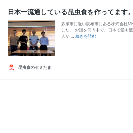
日本一流通している昆虫食を作ってます。
多摩市に近い調布市にある株式会社M
した。 お話を伺う中で、日本で最も
日
人か …
続きを読む
本
一
流
通
し
昆虫食のセミたま
て
い
る
昆
虫
食
を
作
っ
て