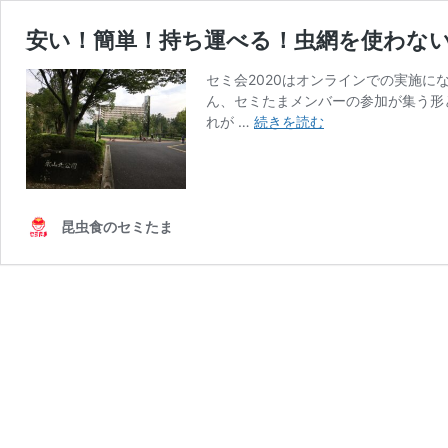
安い！簡単！持ち運べる！虫網を使わな
セミ会2020はオンラインでの実施に
ん、セミたまメンバーの参加が集う形
安
れが …
続きを読む
い！
簡
単！
持
ち
昆虫食のセミたま
運
べ
る！
虫
網
を
使
わ
な
い