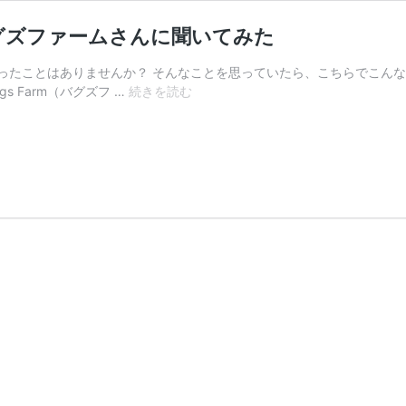
グズファームさんに聞いてみた
ったことはありませんか？ そんなことを思っていたら、こちらでこんな
コ
 Farm（バグズフ …
続きを読む
オ
ロ
ギ
を
使
っ
た
商
品
開
発
は
大
変？！
バ
グ