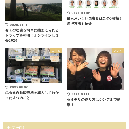
2020.09.02
最もおいしい昆虫食はこの5種類！
調理方法も紹介
2025.06.18
セミの幼虫を簡単に捕まえられる
トラップを発明！オンラインセミ
会2020
コラム
レシピ
2023.08.07
昆虫食自動販売機を導入してわか
2020.09.18
った３つのこと
セミチリの作り方はシンプルで簡
単！
カテゴリー