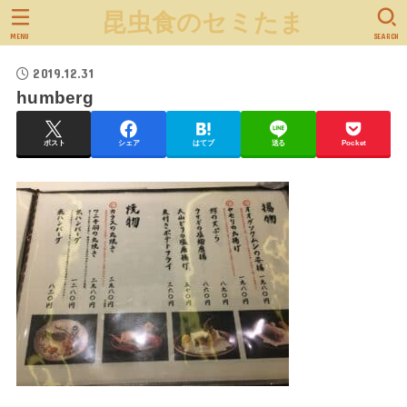
昆虫食のセミたま
MENU
SEARCH
2019.12.31
humberg
ポスト
シェア
はてブ
送る
Pocket