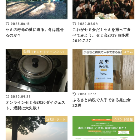
2025.06.18
2020.08.04
セミの寿命の謎に迫る。冬は越せ
これがセミ会だ！セミを捕って食
るのか？
べてみよう。セミ会2019 in多摩
2019.7.27
動画（セミたまチャンネル）
コラム
2023.07.31
2020.09.22
ふるさと納税で入手できる昆虫食
オンラインセミ会2020ダイジェス
22選
ト。燻製は大失敗！
活動レポート
イベント情報