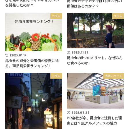
昆虫食ガチャガチャは1回500円の
を開発したのか？
価値はあるのか？？
コラム
コラム
2020.11.21
2023.01.14
昆虫食の5つのメリット。なぜみん
昆虫食の成分と栄養価の特徴に迫
な食べるのか
る。商品別栄養ランキング！
コラム
活動レポート
2021.02.25
PR会社が今、昆虫食に注目した理
由とは？虫グルメフェスの魅力