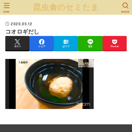
昆虫食のセミたま
MENU
SEARCH
2020.05.12
コオロギだし
ポスト
シェア
はてブ
送る
Pocket