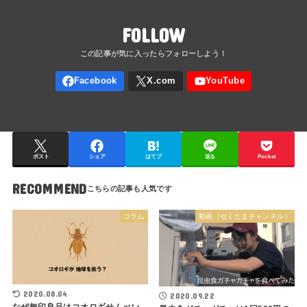
FOLLOW
ポスト
シェア
はてブ
送る
Pocket
RECOMMEND
コラム
動画（セミたまチャンネル）
2020.08.04
2020.09.22
なぜ無印良品はコオロギせんべい