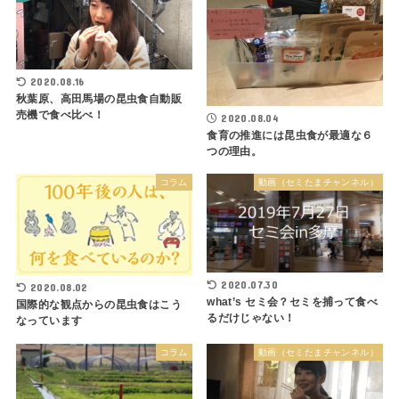
2020.08.16
秋葉原、高田馬場の昆虫食自動販
売機で食べ比べ！
2020.08.04
食育の推進には昆虫食が最適な６
つの理由。
コラム
動画（セミたまチャンネル）
2020.07.30
2020.08.02
what’s セミ会？セミを捕って食べ
国際的な観点からの昆虫食はこう
るだけじゃない！
なっています
コラム
動画（セミたまチャンネル）