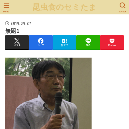
昆虫食のセミたま
MENU
SEARCH
2019.09.27
無題1
ポスト
シェア
はてブ
送る
Pocket