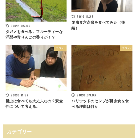
2019.11.25
昆虫食六点盛を食べてみた（後
2022.05.04
編）
タガメを食べる。フルーティーな
洋梨や青りんごの香りが！？
コラム
コラム
2020.11.27
2020.09.03
昆虫は食べても大丈夫なの？安全
ハリウッドのセレブが昆虫食を食
性について考える。
べる理由は何か
カテゴリー