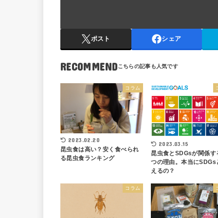
ポスト
シェア
RECOMMEND
コラム
2023.02.20
2023.03.15
昆虫食は高い？安く食べられ
昆虫食とSDGsが関係す
る昆虫食ランキング
つの理由。本当にSDGs
えるの？
コラム