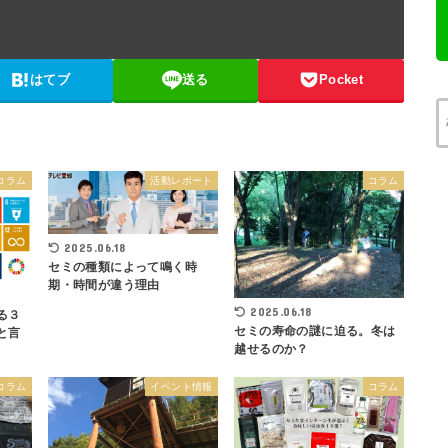
はてブ
送る
Pocket
コラム
活動レポート
コラム
2025.06.18
セミの種類によって鳴く時
期・時間が違う理由
2025.06.18
る３
セミの寿命の謎に迫る。冬は
と言
越せるのか？
コラム
イベント情報
コラム