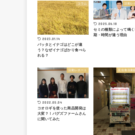
コラム
活動レ
2025.06.18
セミの種類によって鳴く
期・時間が違う理由
2023.01.14
バッタとイナゴはどこが違
う？なぜイナゴばかり食べら
れる？
活動レポート
昆虫食自動
2022.05.04
コオロギを使った商品開発は
大変？！バグズファームさん
に聞いてみた