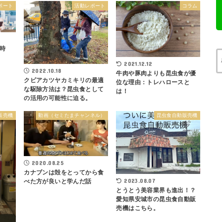
ポート
活動レポート
コラム
時
2021.12.12
2022.10.18
牛肉や豚肉よりも昆虫食が優
クビアカツヤカミキリの最適
位な理由：トレハロースと
な駆除方法は？昆虫食として
は！
の活用の可能性に迫る。
販売機
動画（セミたまチャンネル）
昆虫食自動販売機
2020.08.25
カナブンは殻をとってから食
2023.08.07
べた方が良いと学んだ話
とうとう美容業界も進出！？
愛知県安城市の昆虫食自動販
売機はこちら。