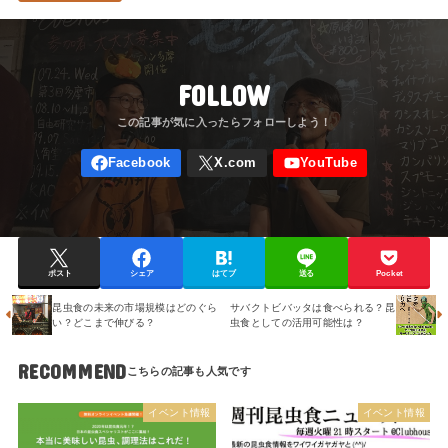
FOLLOW
ポスト
シェア
はてブ
送る
Pocket
昆虫食の未来の市場規模はどのぐら
サバクトビバッタは食べられる？昆
い？どこまで伸びる？
虫食としての活用可能性は？
RECOMMEND
イベント情報
イベント情報