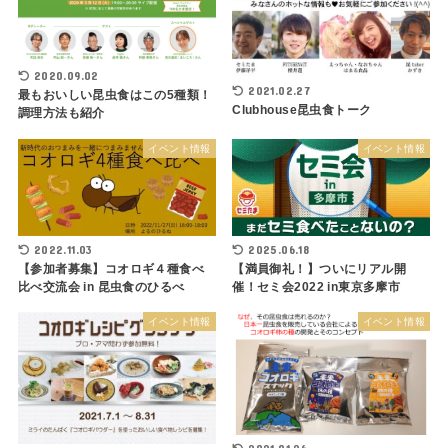
2020.09.02
2021.02.27
最もおいしい昆虫食はこの5種類！
Clubhouse昆虫食トーク
調理方法も紹介
イベント情報
イベント情報
2022.11.03
2025.06.18
【参加者募集】コオロギ４種食べ
【満員御礼！】ついにリアル開
比べ交流会 in 昆虫食のひるべ
催！セミ会2022 in東京多摩市
イベント情報
イベント情報