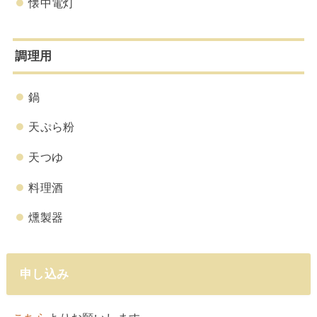
懐中電灯
調理用
鍋
天ぷら粉
天つゆ
料理酒
燻製器
申し込み