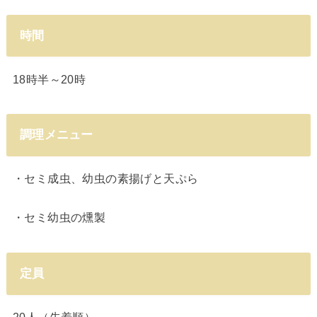
時間
18時半～20時
調理メニュー
・セミ成虫、幼虫の素揚げと天ぷら
・セミ幼虫の燻製
定員
20人（先着順）