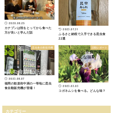
2020.08.25
カナブンは殻をとってから食べた
2023.07.31
方が良いと学んだ話
ふるさと納税で入手できる昆虫食
22選
昆虫食自動販売機
活動レポート
2023.08.07
福岡の歓楽街中洲の一等地に昆虫
2023.03.03
食自動販売機が登場！
コガネムシを食べる。どんな味？
カテゴリー