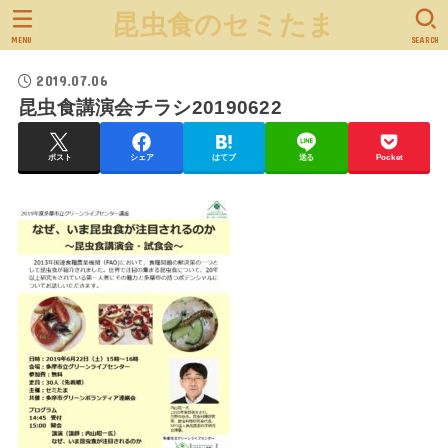
昆虫食のセミたま
MENU
SEARCH
2019.07.06
昆虫食講演会チラシ20190622
ポスト
シェア
はてブ
送る
Pocket