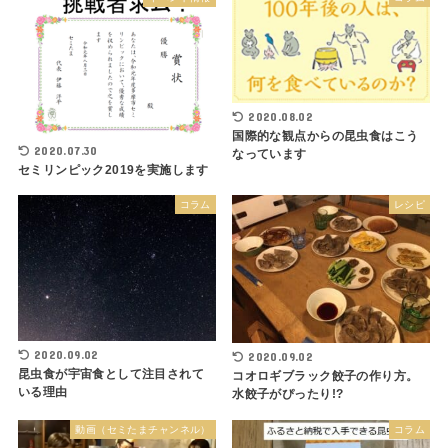
2020.08.02
国際的な観点からの昆虫食はこう
2020.07.30
なっています
セミリンピック2019を実施します
コラム
レシピ
2020.09.02
2020.09.02
昆虫食が宇宙食として注目されて
コオロギブラック餃子の作り方。
いる理由
水餃子がぴったり!?
動画（セミたまチャンネル）
コラム