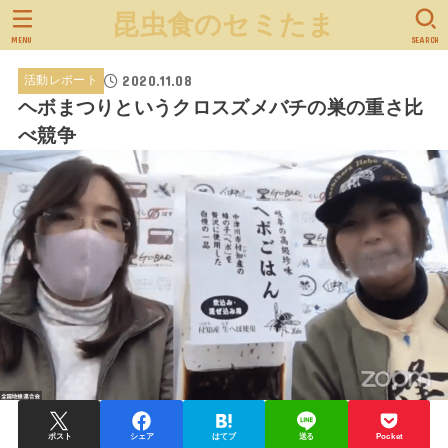
昆虫食のセミたま
MENU
SEARCH
2020.11.08
活動レポート
ヘボまつりというクロスズメバチの巣の重さ比
べ競争
ポスト
シェア
はてブ
送る
Pocket