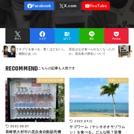
ポスト
シェア
はてブ
送る
Pocket
ゴキブリを食べる。驚くほどおいし
昆虫はなぜ食べられなくなったの
い種類があった
か。昆虫食の歴史について
RECOMMEND
昆虫食自動販売機
活動レポート
2022.09.13
2023.08.07
サゴワーム（ヤシオオオサゾウム
長崎県大村市の昆虫食自動販売機
シ）を食べる。どんな味？栄養