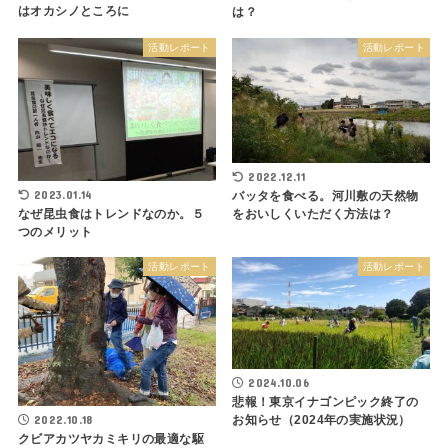
はオカシノところに
は？
活動レポート
活動レポート
2022.12.11
2023.01.14
バッタを食べる。河川敷の天然物
をおいしくいただく方法は？
なぜ昆虫食はトレンドなのか。５
つのメリット
活動レポート
活動レポート
2024.10.06
悲報！東京イナゴンピック終了の
2022.10.18
お知らせ（2024年の実施状況）
クビアカツヤカミキリの最適な駆