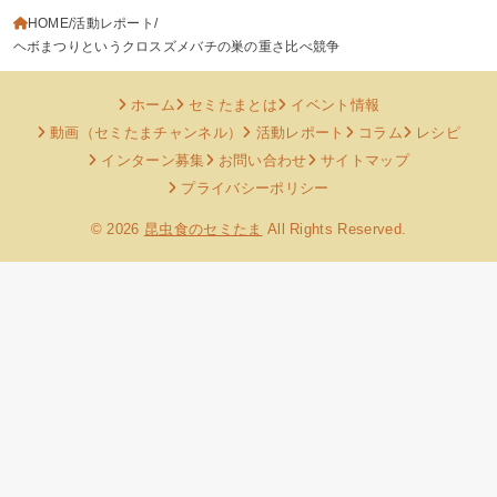
HOME
活動レポート
ヘボまつりというクロスズメバチの巣の重さ比べ競争
ホーム
セミたまとは
イベント情報
動画（セミたまチャンネル）
活動レポート
コラム
レシピ
インターン募集
お問い合わせ
サイトマップ
プライバシーポリシー
© 2026
昆虫食のセミたま
All Rights Reserved.