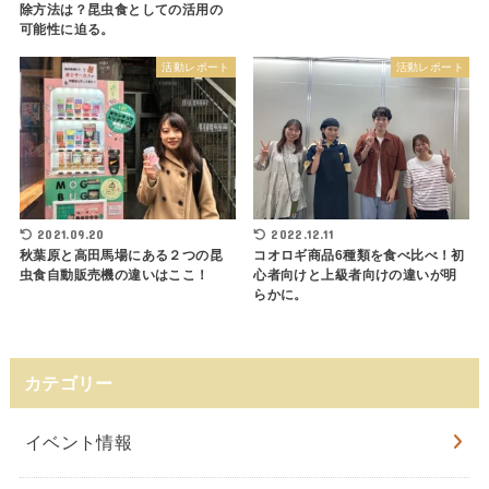
除方法は？昆虫食としての活用の
可能性に迫る。
活動レポート
活動レポート
2021.09.20
2022.12.11
秋葉原と高田馬場にある２つの昆
コオロギ商品6種類を食べ比べ！初
虫食自動販売機の違いはここ！
心者向けと上級者向けの違いが明
らかに。
カテゴリー
イベント情報