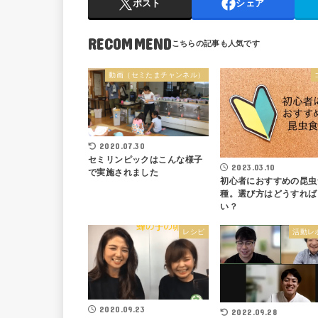
ポスト
シェア
RECOMMEND
動画（セミたまチャンネル）
2020.07.30
セミリンピックはこんな様子
2023.03.10
で実施されました
初心者におすすめの昆虫
種。選び方はどうすれば
い？
レシピ
活動レ
2020.09.23
2022.09.28