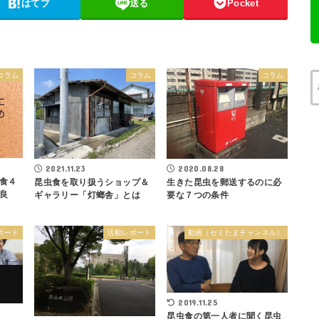
はてブ
送る
Pocket
コラム
コラム
コラム
2021.11.23
2020.08.28
食４
昆虫食を取り扱うショップ＆
生きた昆虫を郵送するのに必
良
ギャラリー「灯螂舎」とは
要な７つの条件
ポート
活動レポート
動画（セミたまチャンネル）
2019.11.25
昆虫食の第一人者に聞く昆虫