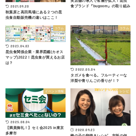
実店舗の導入で客層が拡大！昆虫
食ブランド『bugoom』の取り組み
2021.09.20
秋葉原と高田馬場にある２つの昆
虫食自動販売機の違いはここ！
コラム
コラム
2023.04.03
昆虫食関係企業・業界図鑑(カオス
マップ)2022！昆虫食が買えるお店
は？
2022.05.04
タガメを食べる。フルーティーな
洋梨や青りんごの香りが！？
イベント情報
レシピ
2025.08.04
【満員御礼！】セミ会2025 in東京
2020.09.23
多摩市
蜂の子の卵焼きレシピ。市販の佃