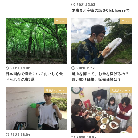
2021.03.03
昆虫食と宇宙の話をClubhouseで
コラム
コラム
2020.09.02
2020.11.27
日本国内で身近にいておいしく食
昆虫を捕って、お金を稼げるの？
べられる昆虫3選
買い取り価格、販売価格は？
活動レポート
活動レポート
2020.08.04
2020.08.04