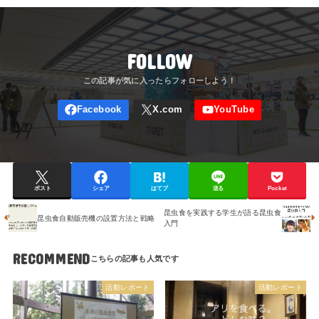
FOLLOW
ポスト
シェア
はてブ
送る
Pocket
昆虫食を実践する学生が語る昆虫食
昆虫食自動販売機の設置方法と戦略
入門
RECOMMEND
活動レポート
活動レポート