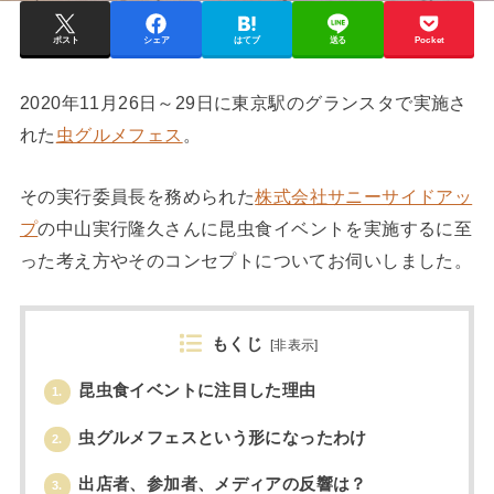
ポスト
シェア
はてブ
送る
Pocket
2020年11月26日～29日に東京駅のグランスタで実施さ
れた
虫グルメフェス
。
その実行委員長を務められた
株式会社サニーサイドアッ
プ
の中山実行隆久さんに昆虫食イベントを実施するに至
った考え方やそのコンセプトについてお伺いしました。
もくじ
[
非表示
]
昆虫食イベントに注目した理由
1.
虫グルメフェスという形になったわけ
2.
出店者、参加者、メディアの反響は？
3.