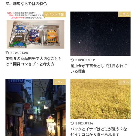
展。群馬ならではの特色
イベント情報
コラム
2021.01.26
昆虫食の商品開発で大切なことと
2020.09.02
は？開発コンセプトと考え方
昆虫食が宇宙食として注目されて
いる理由
コラム
コラム
2023.01.14
バッタとイナゴはどこが違う？な
ぜイナゴばかり食べられる？