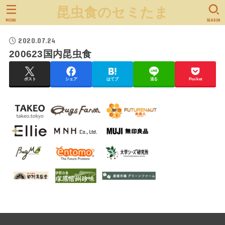
昆虫食のセミたま
MENU
SEARCH
2020.07.24
200623国内昆虫食
ポスト
シェア
はてブ
送る
Pocket