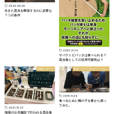
2020.08.28
生きた昆虫を郵送するのに必要な
７つの条件
2023.01.14
サバクトビバッタは食べられる？
昆虫食としての活用可能性は？
活動レポート
動画（セミたまチャンネル）
2019.11.25
食べるために蜂の子を巣から採っ
てみた。
2021.12.27
地域の公共施設で行われる昆虫食