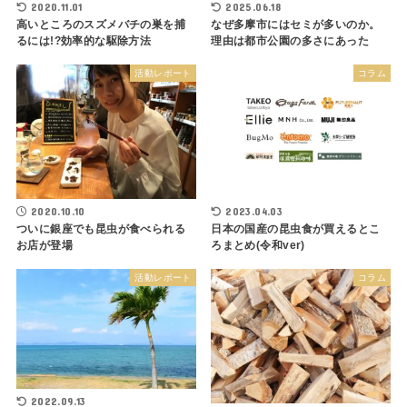
2020.11.01
2025.06.18
高いところのスズメバチの巣を捕
なぜ多摩市にはセミが多いのか。
るには!?効率的な駆除方法
理由は都市公園の多さにあった
活動レポート
コラム
2020.10.10
2023.04.03
ついに銀座でも昆虫が食べられる
日本の国産の昆虫食が買えるとこ
お店が登場
ろまとめ(令和ver)
活動レポート
コラム
2022.09.13