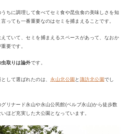
のうちに調理して食べてセミ食や昆虫食の美味しさを知
と言っても一番重要なのはセミを捕まえることです。
生えていて、セミを捕まえるスペースがあって、なおか
が重要です。
の虫取りは論外
です。
所として選ばれたのは、
永山北公園
と
諏訪北公園
でし
グリナード永山や永山公民館(ベルブ永山)から徒歩数
ないほど充実した大公園となっています。